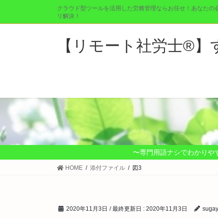
コ
ナ
クラウド型ツールを活用した労務管理ならお任せ！あなたの
ン
ビ
リ解決！
テ
ゲ
ン
ー
【リモート社労士®︎
ツ
シ
に
ョ
移
ン
動
に
移
動
〜専門用語ナシでわかりや
HOME
添付ファイル
図3
2020年11月3日
/ 最終更新日 :
2020年11月3日
suga