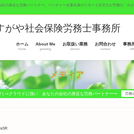
会社の身近な労務パートナー。ベンチャー企業出身のリモート社労士が労務の「わ
】すがや社会保険労務士事務所
ホーム
About Me
お取扱い業務
お問合わせ
事務
home
greeting
service
contact
off
メディア
すい×クラウドに強い あなたの会社の身近な労務パートナー〜
労務
yaSR