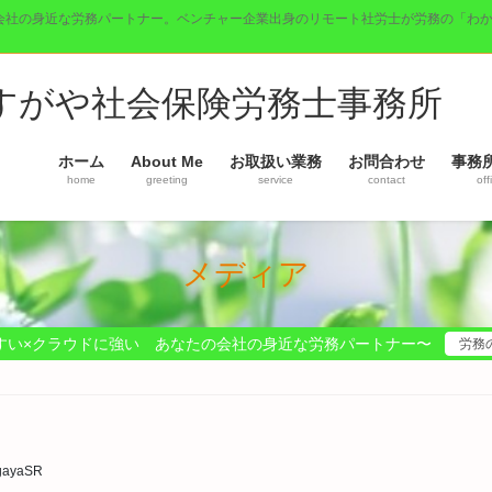
会社の身近な労務パートナー。ベンチャー企業出身のリモート社労士が労務の「わ
】すがや社会保険労務士事務所
ホーム
About Me
お取扱い業務
お問合わせ
事務
home
greeting
service
contact
off
メディア
すい×クラウドに強い あなたの会社の身近な労務パートナー〜
労務
gayaSR