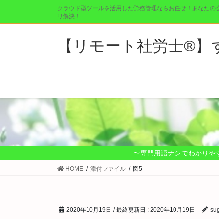
コ
ナ
クラウド型ツールを活用した労務管理ならお任せ！あなたの
ン
ビ
リ解決！
テ
ゲ
ン
ー
【リモート社労士®︎
ツ
シ
に
ョ
移
ン
動
に
移
動
〜専門用語ナシでわかりや
HOME
添付ファイル
図5
2020年10月19日
/ 最終更新日 :
2020年10月19日
su