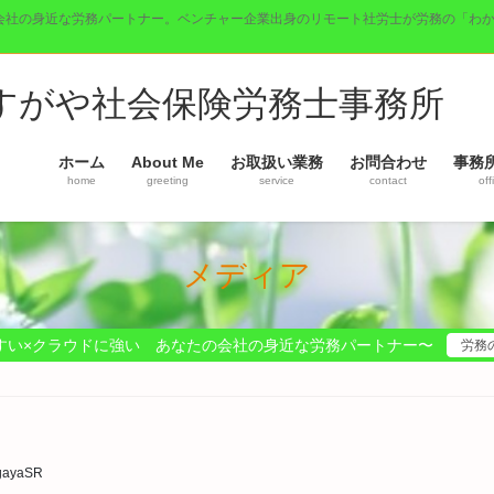
会社の身近な労務パートナー。ベンチャー企業出身のリモート社労士が労務の「わ
】すがや社会保険労務士事務所
ホーム
About Me
お取扱い業務
お問合わせ
事務
home
greeting
service
contact
off
メディア
すい×クラウドに強い あなたの会社の身近な労務パートナー〜
労務
gayaSR