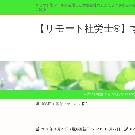
コ
ナ
クラウド型ツールを活用した労務管理ならお任せ！あなたの
ン
ビ
リ解決！
テ
ゲ
ン
ー
【リモート社労士®︎
ツ
シ
に
ョ
移
ン
動
に
移
動
〜専門用語ナシでわかりや
HOME
添付ファイル
図8
2020年10月27日
/ 最終更新日 :
2020年10月27日
su