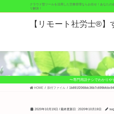
コ
ナ
クラウド型ツールを活用した労務管理ならお任せ！あなたの
ン
ビ
リ解決！
テ
ゲ
ン
ー
【リモート社労士®︎
ツ
シ
に
ョ
移
ン
動
に
移
動
〜専門用語ナシでわかりや
HOME
添付ファイル
1b891f2068dc36b7c699bfcbc9
2020年10月19日
/ 最終更新日 :
2020年10月19日
su