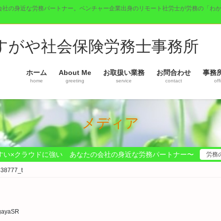
会社の身近な労務パートナー。ベンチャー企業出身のリモート社労士が労務の「わ
】すがや社会保険労務士事務所
ホーム
About Me
お取扱い業務
お問合わせ
事務
home
greeting
service
contact
off
メディア
すい×クラウドに強い あなたの会社の身近な労務パートナー〜
労務
438777_t
gayaSR