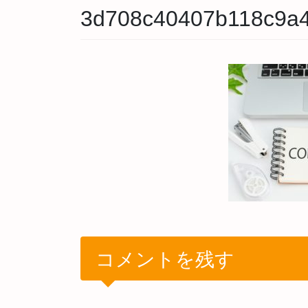
3d708c40407b118c9a4
コメントを残す