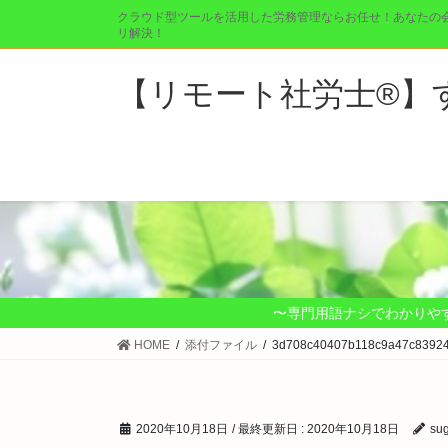
コ
ナ
クラウド型ツールを活用した労務管理ならお任せ！あなたの
ン
ビ
リ解決！
テ
ゲ
ン
ー
【リモート社労士®︎
ツ
シ
に
ョ
移
ン
動
に
移
動
〜専門用語ナシでわかりや
HOME
添付ファイル
3d708c40407b118c9a47c83924
2020年10月18日
/ 最終更新日 :
2020年10月18日
su