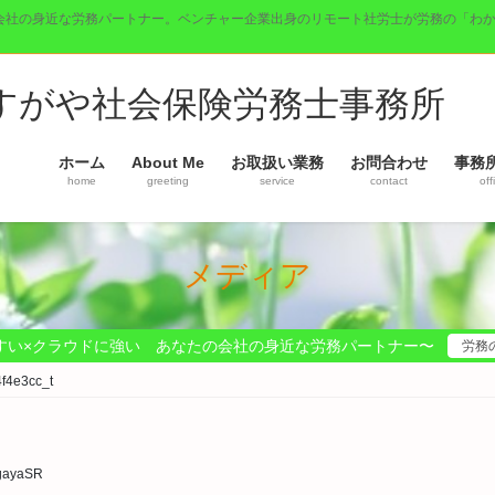
会社の身近な労務パートナー。ベンチャー企業出身のリモート社労士が労務の「わ
】すがや社会保険労務士事務所
ホーム
About Me
お取扱い業務
お問合わせ
事務
home
greeting
service
contact
off
メディア
すい×クラウドに強い あなたの会社の身近な労務パートナー〜
労務
f4e3cc_t
gayaSR