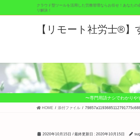
コ
ナ
クラウド型ツールを活用した労務管理ならお任せ！あなたの
ン
ビ
リ解決！
テ
ゲ
ン
ー
【リモート社労士®︎
ツ
シ
に
ョ
移
ン
動
に
移
動
〜専門用語ナシでわかりや
HOME
添付ファイル
79857a1193685112791775c68
2020年10月15日
/ 最終更新日 :
2020年10月15日
su