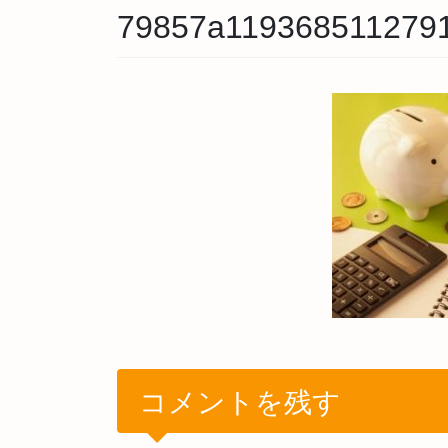
79857a119368511279
コメントを残す