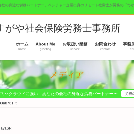
会社の身近な労務パートナー。ベンチャー企業出身のリモート社労士が労務の「わ
】すがや社会保険労務士事務所
ホーム
About Me
お取扱い業務
お問合わせ
事務
home
greeting
service
contact
off
メディア
すい×クラウドに強い あなたの会社の身近な労務パートナー〜
労務
83a8761_t
gayaSR