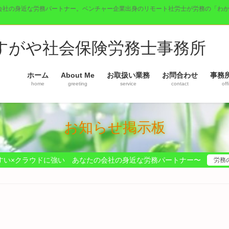
会社の身近な労務パートナー。ベンチャー企業出身のリモート社労士が労務の「わ
】すがや社会保険労務士事務所
ホーム
About Me
お取扱い業務
お問合わせ
事務
home
greeting
service
contact
off
お知らせ掲示板
すい×クラウドに強い あなたの会社の身近な労務パートナー〜
労務