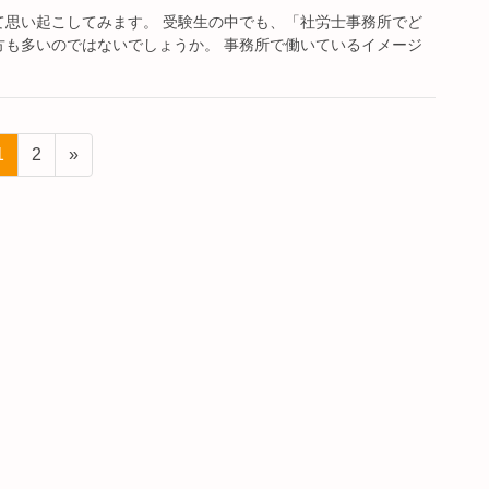
て思い起こしてみます。 受験生の中でも、「社労士事務所でど
方も多いのではないでしょうか。 事務所で働いているイメージ
ペ
ペ
1
2
»
ー
ー
ジ
ジ