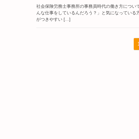
社会保険労務士事務所の事務員時代の働き方につい
んな仕事をしているんだろう？」と気になっている
がつきやすい […]
投
稿
の
ペ
ー
ジ
送
り