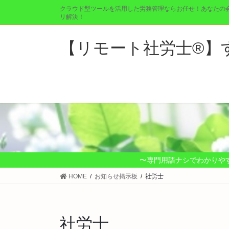
コ
ナ
クラウド型ツールを活用した労務管理ならお任せ！あなたの
ン
ビ
リ解決！
テ
ゲ
ン
ー
【リモート社労士®︎
ツ
シ
に
ョ
移
ン
動
に
移
動
〜専門用語ナシでわかりや
HOME
お知らせ掲示板
社労士
社労士