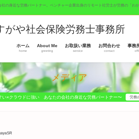
会社の身近な労務パートナー。ベンチャー企業出身のリモート社労士が労務の「わ
】すがや社会保険労務士事務所
ホーム
About Me
お取扱い業務
お問合わせ
事務
home
greeting
service
contact
off
メディア
すい×クラウドに強い あなたの会社の身近な労務パートナー〜
労務
gayaSR