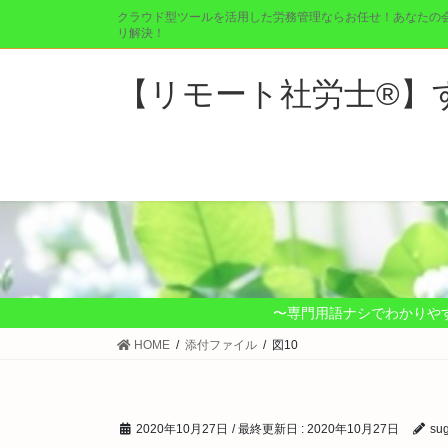
コ
ナ
クラウド型ツールを活用した労務管理ならお任せ！あなたの
ン
ビ
リ解決！
テ
ゲ
ン
ー
【リモート社労士®︎
ツ
シ
に
ョ
移
ン
動
に
移
動
〜専門用語ナシでわかりや
HOME
添付ファイル
図10
2020年10月27日
/ 最終更新日 :
2020年10月27日
su