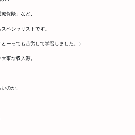
医療保険」など、
るスペシャリストです。
はとーっても苦労して学習しました。）
い大事な収入源。
良いのか、
…