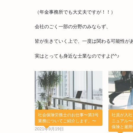
（年金事務所でも大丈夫ですが！！）
会社のごく一部の分野のみならず、
皆が生きていく上で、一度は関わる可能性が
実はとっても身近な士業なのですよ(^^♪
社会保険労務士のお仕事〜第3号
社員が入社
業務についてご紹介します。〜
ニュアル〜
保険と雇用
2021年9月19日