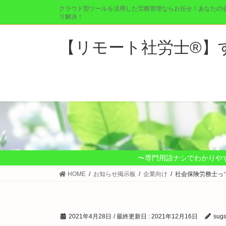
コ
ナ
クラウド型ツールを活用した労務管理ならお任せ！あなたの
ン
ビ
リ解決！
テ
ゲ
ン
ー
【リモート社労士®︎
ツ
シ
に
ョ
移
ン
動
に
移
動
〜専門用語ナシでわかりや
HOME
お知らせ掲示板
企業向け
社会保険労務士っ
2021年4月28日
/ 最終更新日 :
2021年12月16日
sug