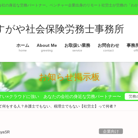
会社の身近な労務パートナー。ベンチャー企業出身のリモート社労士が労務の「わ
】すがや社会保険労務士事務所
ホーム
About Me
お取扱い業務
お問合わせ
事務
home
greeting
service
contact
off
お知らせ掲示板
すい×クラウドに強い あなたの会社の身近な労務パートナー〜
労務
て何をする人？弁護士でもない、税理士でもない【社労士】って何者？
企業向け
ayaSR