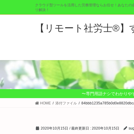
コ
ナ
クラウド型ツールを活用した労務管理ならお任せ！あなたの
ン
ビ
リ解決！
テ
ゲ
ン
ー
【リモート社労士®︎
ツ
シ
に
ョ
移
ン
動
に
移
動
〜専門用語ナシでわかりや
HOME
添付ファイル
84bbb1235a785b0d0e8820dbc
2020年10月15日
/ 最終更新日 :
2020年10月15日
su