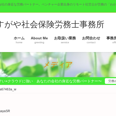
会社の身近な労務パートナー。ベンチャー企業出身のリモート社労士が労務の「わ
】すがや社会保険労務士事務所
ホーム
About Me
お取扱い業務
お問合わせ
事務
home
greeting
service
contact
off
メディア
すい×クラウドに強い あなたの会社の身近な労務パートナー〜
労務
a67463a_w
gayaSR